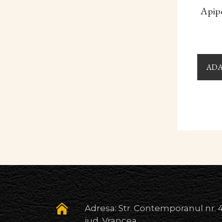
Apipo
ADA
Adresa: Str. Contemporanul nr. 4
jud. Vrancea