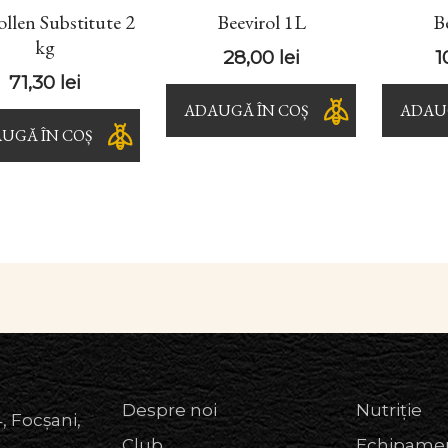
llen Substitute 2
Beevirol 1L
B
kg
28,00
lei
1
71,30
lei
ADAUGĂ ÎN COȘ
ADAUG
UGĂ ÎN COȘ
Despre noi
Nutriție
, Focșani,
Club
Echipame