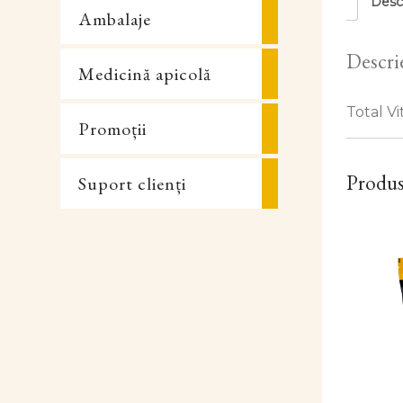
Desc
Ambalaje
Descri
Medicină apicolă
Total Vi
Promoții
Produs
Suport clienți