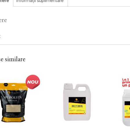
riere
Informații suplimentare
ere
t
e similare