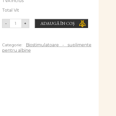
TVA inclus
Total Vit
ADAUGĂ ÎN COȘ
-
+
Categorie:
Biostimulatoare - suplimente
pentru albine