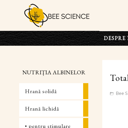
DESPRE 
NUTRIȚIA ALBINELOR
Total
Hrană solidă
Bee S
Hrană lichidă
• pentru stimulare