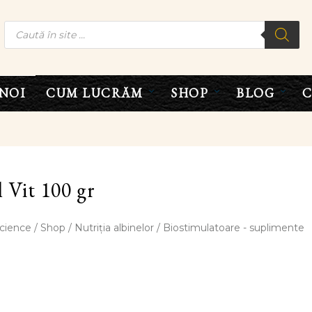
NOI
CUM LUCRĂM
SHOP
BLOG
 Vit 100 gr
cience
/
Shop
/
Nutriția albinelor
/
Biostimulatoare - suplimente