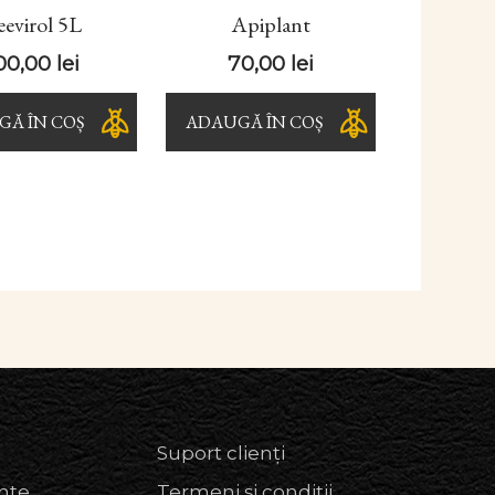
eevirol 5L
Apiplant
00,00
lei
70,00
lei
Ă ÎN COȘ
ADAUGĂ ÎN COȘ
Suport clienți
nte
Termeni și condiții