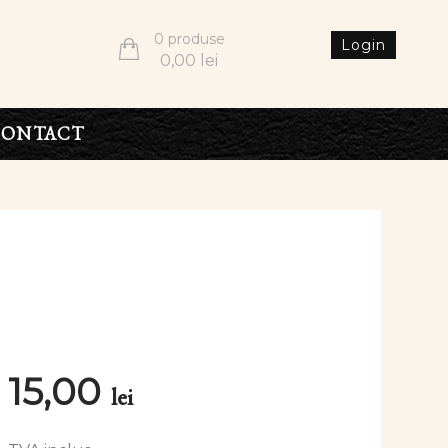
0 produse
Login
0,00
lei
CONTACT
15,00
lei