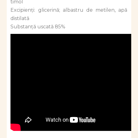
timol
Excipienți: glicerină; albastru de metilen, apă
distilată
Substanță uscată 85%