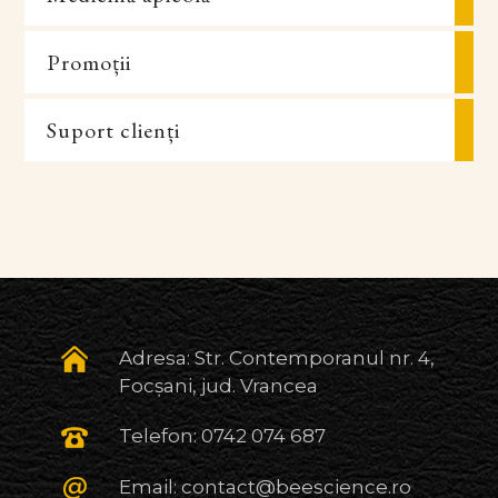
Promoții
Suport clienți
Adresa: Str. Contemporanul nr. 4,
Focșani, jud. Vrancea
Telefon:
0742 074 687
Email:
contact@beescience.ro