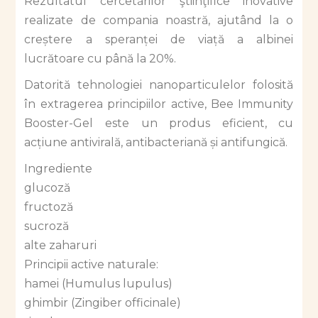
Rezultatul cercetărilor ştiinţifice inovative
realizate de compania noastră, ajutând la o
creștere a speranței de viață a albinei
lucrătoare cu până la 20%.
Datorită tehnologiei nanoparticulelor folosită
în extragerea principiilor active, Bee Immunity
Booster-Gel este un produs eficient, cu
acțiune antivirală, antibacteriană și antifungică.
Ingrediente
glucoză
fructoză
sucroză
alte zaharuri
Principii active naturale:
hamei (Humulus lupulus)
ghimbir (Zingiber officinale)