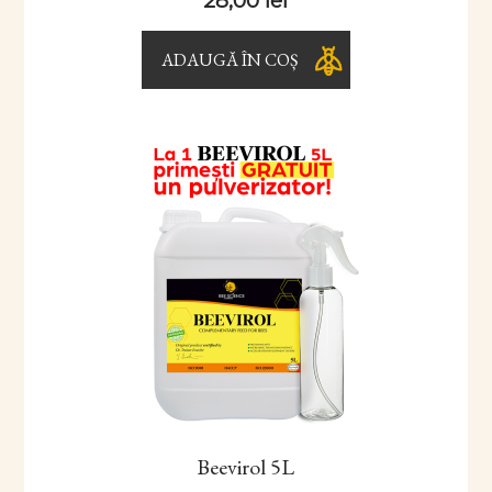
28,00
lei
ADAUGĂ ÎN COȘ
Beevirol 5L