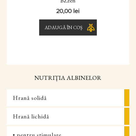
BZzen
20,00
lei
ADAUGĂ ÎN COȘ
NUTRIȚIA ALBINELOR
Hrană solidă
Hrană lichidă
• pentru stimulare