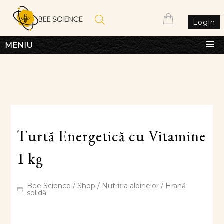
Login
MENIU
Turtă Energetică cu Vitamine
1 kg
Bee Science
/
Shop
/
Nutriția albinelor
/
Hrană
solidă