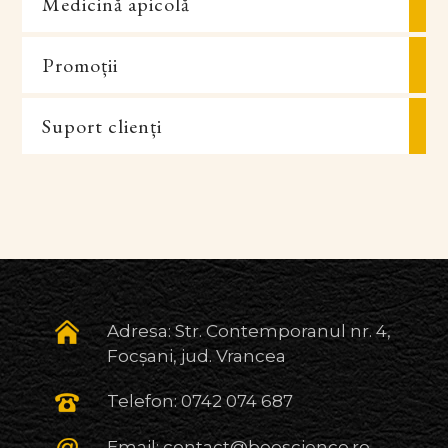
Medicină apicolă
Promoții
Suport clienți
Adresa: Str. Contemporanul nr. 4,
Focșani, jud. Vrancea
Telefon:
0742 074 687
Email:
contact@beescience.ro