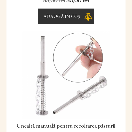
53,00
lei
50,00
lei
ADAUGĂ ÎN COȘ
Unealtă manuală pentru recoltarea păsturii